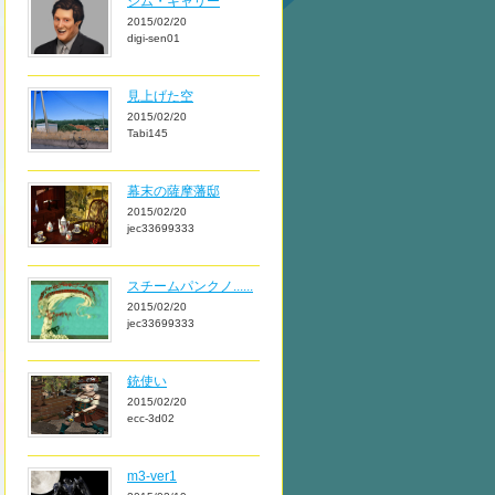
ジム・キャリー
2015/02/20
digi-sen01
見上げた空
2015/02/20
Tabi145
幕末の薩摩藩邸
2015/02/20
jec33699333
スチームパンクノ......
2015/02/20
jec33699333
銃使い
2015/02/20
ecc-3d02
m3-ver1