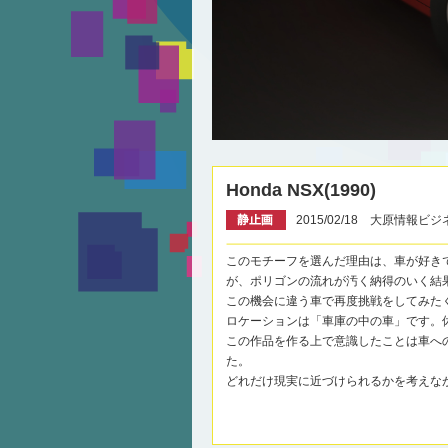
Honda NSX(1990)
2015/02/18 大原情報ビ
このモチーフを選んだ理由は、車が好きで
が、ポリゴンの流れが汚く納得のいく結
この機会に違う車で再度挑戦をしてみたくな
ロケーションは「車庫の中の車」です。
この作品を作る上で意識したことは車へ
た。
どれだけ現実に近づけられるかを考えな