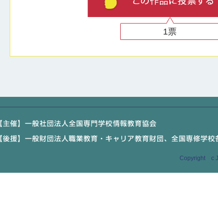
1
票
Copyright c J